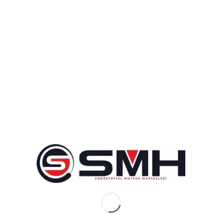
Makinesi
Sanayi tipi waffle makinesi
nasıl temizlenir?
Sanayi tipi waffle makinesi
nasıl temizlenir?
Sanayi tipi waffle makinesi nasıl temizlenir? sorusu çeşitli
konseptlerde bütün kafe işletmecilerinin öncelikli sorduğu
sorudur… Bu durumu açıklamadan önce sizlere biraz üretim
aşamalarından bahsetmek isterim…
Sanayi tipi waffle makinesi
kalıbı temizliği
Sanayi tipi waffle makinesi alüminyum döküm üzeri eterna
kaplama şeklinde üretilir bu kaplamalar XLR hammaddesine