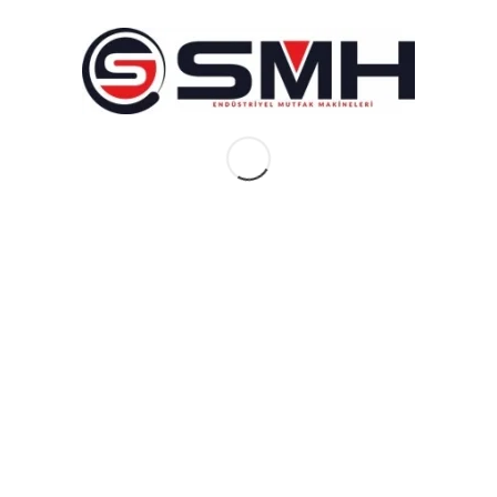
Gönder
NEDEN BAYİMİZ OLMALISIN
Kendi kendini satan cihazlar
Kazançlı yatırımlar
Operasyonel başarı
Müşteri destek hattı
Tüm Türkiye’de teknik servis
Sipariş İçin