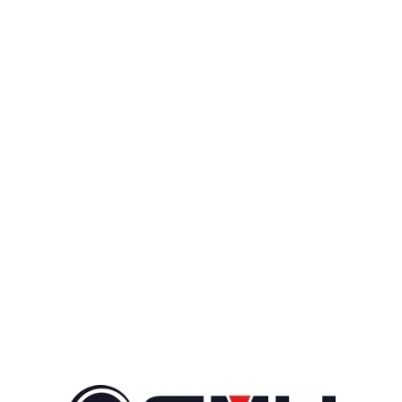
İleri ve geri sarma özelliği bulunan dijital zaman
saatinin kolay kullanımıyla waffle ınız tam kıvamında
çıkacak.
Değerlendirmeler
Henüz değerlendirme yapılmadı.
*
İsim
*
E-posta
Daha sonraki yorumlarımda kullanılması için adım, e-posta
adresim ve site adresim bu tarayıcıya kaydedilsin.
*
Derecelendirmeniz