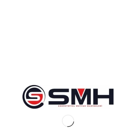
Makinesi
Sanayi tipi waffle makinesi
nasıl temizlenir?
Sanayi tipi waffle makinesi
nasıl temizlenir?
Sanayi tipi waffle makinesi nasıl temizlenir? sorusu çeşitli
konseptlerde bütün kafe işletmecilerinin öncelikli sorduğu
sorudur… Bu durumu açıklamadan önce sizlere biraz üretim
aşamalarından bahsetmek isterim…
Sanayi tipi waffle makinesi
kalıbı temizliği
Sanayi tipi waffle makinesi alüminyum döküm üzeri eterna
kaplama şeklinde üretilir bu kaplamalar XLR hammaddesine
sahip olup şekerli, yumurtalı tatlılarda yüksek yapışmazlık özelliği