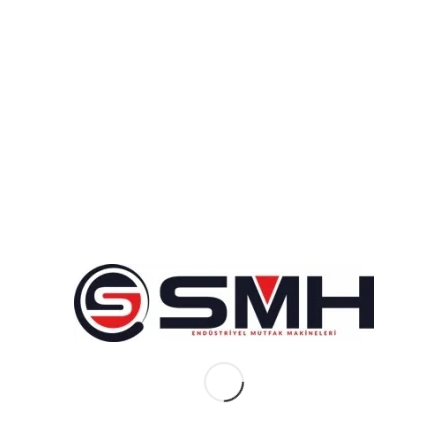
BUBBLE WAFFLE MAKINE SETI
₺
30.000
₺
19.399
KALPLI
Bubble Waffle Makine Seti Kalpli ile
işletmenizde ihtiyacınız olan bütün
ürünlere tek bir seferde ulaşma imkanı
sunuyoruz. Kalpli Bubble Waffle
Makine Seti içeriğinde ; -1 adet SMH
Eterna Bubble Waffle Makinesi -2 adet
Bubble Waffle Tutucu Stand -100 adet
Bubble Waffle Kutusu -1 Paket Bubble
Waffle Mix -Bubble Waffle Hamuru
Tarifi SMH Bubble Waffle Makinesinin
[…]
BUBBLE WAFFLE MAKINESI
₺
25.000
₺
17.499
KALİTELİ ÖMÜRLÜK AVRUPA
STANDARTLARINDA CE BELGELİ 2
YIL GARANTİ KAPSAMINDA YEDEK
PARÇA VE SERVİS İMKANI SUNAN
MAKİNE YANINDA BUBBLE WAFFLE
TUTUCU RAF STANDI VE WAFFLE